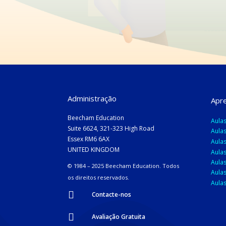
Administração
Apre
Beecham Education
Aulas
Suite 6624, 321-323 High Road
Aulas
Essex RM6 6AX
Aula
UNITED KINGDOM
Aulas
Aulas
© 1984 – 2025 Beecham Education.
Todos
Aulas
os direitos reservados.
Aulas

Contacte-nos

Avaliação Gratuita