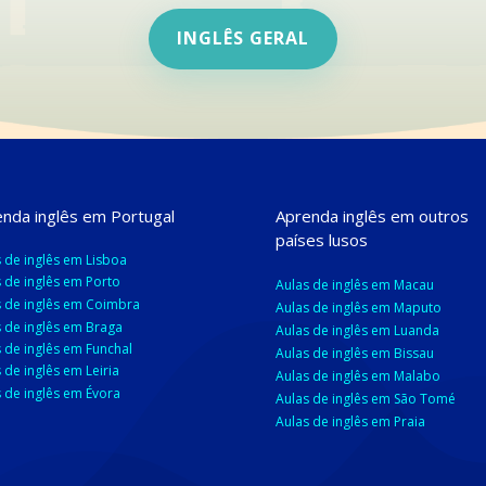
INGLÊS GERAL
nda inglês em Portugal
Aprenda inglês em outros
países lusos
 de inglês em Lisboa
 de inglês em Porto
Aulas de inglês em Macau
s de inglês em Coimbra
Aulas de inglês em Maputo
 de inglês em Braga
Aulas de inglês em Luanda
 de inglês em Funchal
Aulas de inglês em Bissau
 de inglês em Leiria
Aulas de inglês em Malabo
 de inglês em Évora
Aulas de inglês em
São Tomé
Aulas de inglês em Praia