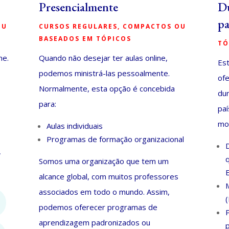
Presencialmente
Du
pa
OU
CURSOS
REGULARES, COMPACTOS OU
BASEADOS EM TÓPICOS
TÓ
ne.
Quando não desejar ter aulas online,
Est
podemos ministrá-las pessoalmente.
ofe
Normalmente, esta opção é concebida
dur
para:
pa
mo
Aulas individuais
Programas de formação organizacional
,
Somos uma organização que tem um
alcance global, com muitos professores
associados em todo o mundo. Assim,
podemos oferecer programas de
aprendizagem padronizados ou