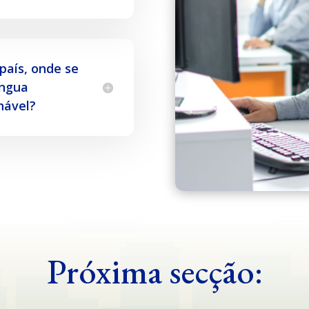
país, onde se
íngua
hável?
Próxima secção: